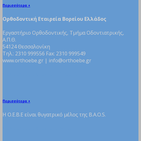
Περισσότερα +
Ορθοδοντική Εταιρεία Βορείου Ελλάδος
Εργαστήριο Ορθοδοντικής, Τμήμα Οδοντιατρικής,
Α.Π.Θ.
54124 Θεσσαλονίκη
Τηλ.: 2310 999556 Fax: 2310 999549
www.orthoebe.gr | info@orthoebe.gr
Θυγατρικό μέλος της B.A.O.S.
Περισσότερα +
H Ο.Ε.Β.Ε είναι θυγατρικό μέλος της B.A.O.S.
Θυγατρικό μέλος της W.F.O.