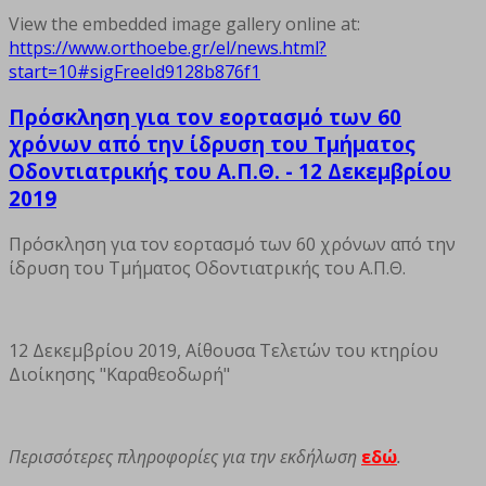
View the embedded image gallery online at:
https://www.orthoebe.gr/el/news.html?
start=10#sigFreeId9128b876f1
Πρόσκληση για τον εορτασμό των 60
χρόνων από την ίδρυση του Τμήματος
Οδοντιατρικής του Α.Π.Θ. - 12 Δεκεμβρίου
2019
Πρόσκληση για τον εορτασμό των 60 χρόνων από την
ίδρυση του Τμήματος Οδοντιατρικής του Α.Π.Θ.
12 Δεκεμβρίου 2019, Αίθουσα Τελετών του κτηρίου
Διοίκησης "Καραθεοδωρή"
Περισσότερες πληροφορίες για την εκδήλωση
εδώ
.