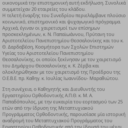
οικονομικά την επιστημονική αυτή εκδήλωση. Συνολικά
συμμετείχαν 20 εταιρείες του κλάδου.
Η τελετή έναρξης του Συνεδρίου περιελάμβανε πλούσιο
κοινωνικό, επιστημονικό και ψυχαγωγικό πρόγραμμα.
Αρχικά, έγιναν οι χαιρετισμοί των επίσημων
προσκεκλημένων, κ. Ν. Παπαϊωάννου, Πρύτανη του
Αριστοτελείου Πανεπιστημίου Θεσσαλονίκης και του κ.
Θ. Δαρδαβέση, Κοσμήτορα των Σχολών Επιστημών
Υγείας του Αριστοτελείου Πανεπιστημίου
Θεσσαλονίκης, οι οποίοι ξεκίνησαν με τον χαιρετισμό
του Δημάρχου Θεσσαλονίκης κ. Κ. Ζέρβα και
ολοκληρώθηκαν με τον χαιρετισμό της Προέδρου της
Ο.Ε.Β.Ε. πρ. Καθηγ. κ. Ιουλίας Ιωαννίδου- Μαραθιώτου.
Στη συνέχεια, ο Καθηγητής και Διευθυντής του
Εργαστηρίου Ορθοδοντικής Α.Π.Θ. κ. Μ. Α.
Παπαδόπουλος, με την ευκαιρία του εορτασμού των 25
ετών από την ίδρυση της Μεταπτυχιακού
Προγράμματος Ορθοδοντικής, παρουσίασε μία ιστορική
αναδρομή του Μεταπτυχιακού Προγράμματος του
Εργαστηρίου Ορθοδοντικής από την ίδρυσή του μέχρι