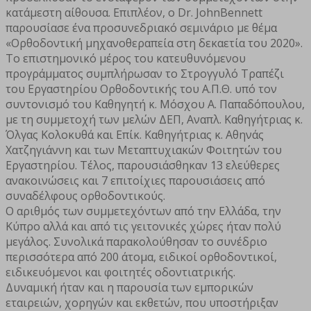
κατάμεστη αίθουσα. Επιπλέον, ο Dr. JohnBennett
παρουσίασε ένα προσυνεδριακό σεμινάριο με θέμα
«Ορθοδοντική μηχανοθεραπεία στη δεκαετία του 2020».
Το επιστημονικό μέρος του κατευθυνόμενου
προγράμματος συμπλήρωσαν το Στρογγυλό Τραπέζι
του Εργαστηρίου Ορθοδοντικής του Α.Π.Θ. υπό τον
συντονισμό του Καθηγητή κ. Μόσχου Α. Παπαδόπουλου,
με τη συμμετοχή των μελών ΔΕΠ, Αναπλ. Καθηγήτριας κ.
Όλγας Κολοκυθά και Επίκ. Καθηγήτριας κ. Αθηνάς
Χατζηγιάννη και των Μεταπτυχιακών Φοιτητών του
Εργαστηρίου. Τέλος, παρουσιάσθηκαν 13 ελεύθερες
ανακοινώσεις και 7 επιτοίχιες παρουσιάσεις από
συναδέλφους ορθοδοντικούς.
Ο αριθμός των συμμετεχόντων από την Ελλάδα, την
Κύπρο αλλά και από τις γειτονικές χώρες ήταν πολύ
μεγάλος. Συνολικά παρακολούθησαν το συνέδριο
περισσότερα από 200 άτομα, ειδικοί ορθοδοντικοί,
ειδικευόμενοι και φοιτητές οδοντιατρικής.
Δυναμική ήταν και η παρουσία των εμπορικών
εταιρειών, χορηγών και εκθετών, που υποστήριξαν