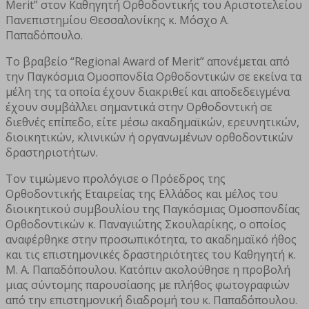
Merit” στον Καθηγητή Ορθοδοντικής του Αριστοτελείου
Πανεπιστημίου Θεσσαλονίκης κ. Μόσχο Α.
Παπαδόπουλο.
Το βραβείο “Regional Award of Merit” απονέμεται από
την Παγκόσμια Ομοσπονδία Ορθοδοντικών σε εκείνα τα
μέλη της τα οποία έχουν διακριθεί και αποδεδειγμένα
έχουν συμβάλλει σημαντικά στην Ορθοδοντική σε
διεθνές επίπεδο, είτε μέσω ακαδημαϊκών, ερευνητικών,
διοικητικών, κλινικών ή οργανωμένων ορθοδοντικών
δραστηριοτήτων.
Τον τιμώμενο προλόγισε ο Πρόεδρος της
Ορθοδοντικής Εταιρείας της Ελλάδος και μέλος του
διοικητικού συμβουλίου της Παγκόσμιας Ομοσπονδίας
Ορθοδοντικών κ. Παναγιώτης Σκουλαρίκης, ο οποίος
αναφέρθηκε στην προσωπικότητα, το ακαδημαϊκό ήθος
και τις επιστημονικές δραστηριότητες του Καθηγητή κ.
Μ. Α. Παπαδόπουλου. Κατόπιν ακολούθησε η προβολή
μιας σύντομης παρουσίασης με πλήθος φωτογραφιών
από την επιστημονική διαδρομή του κ. Παπαδόπουλου.