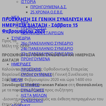
ΙΣΤΟΡΙΑ
ΠΡΟΗΓΟΥΜΕΝΑ Δ.Σ.
25 ΧΡΟΝΙΑ Ο.Ε.Β.Ε.
ΝΕΑ
ΠΡΟΣΚΛΗΣΗ ΣΕ ΓΕΝΙΚΗ ΣΥΝΕΛΕΥΣΗ ΚΑΙ
ΝΕΑ
ΗΜΕΡΗΣΙΑ ΔΙΑΤΑΞΗ - Σάββατο 15
ΠΡΟΚΗΡΥΞΕΙΣ
Φεβρουαρίου 2020
ΝΕΑ ΑΛΛΩΝ ΕΤΑΙΡΕΙΩΝ
ΣΥΝΕΔΡΙΑ
Προς τα
26ο ΠΑΝΕΛΛΗΝΙΟ ΣΥΝΕΔΡΙΟ
Μέλη της ΟΕΒΕ
24ο ΠΑΝΕΛΛΗΝΙΟ ΣΥΝΕΔΡΙΟ
23ο ΠΑΝΕΛΛΗΝΙΟ ΣΥΝΕΔΡΙΟ
ΠΡΟΣΚΛΗΣΗ ΣΕ ΓΕΝΙΚΗ ΣΥΝΕΛΕΥΣΗ ΚΑΙ ΗΜΕΡΗΣΙΑ
ΠΡΟΗΓΟΥΜΕΝΑ
ΔΙΑΤΑΞΗ
ΗΜΕΡΙΔΕΣ
Καλούνται τα μέλη της Ορθοδοντικής Εταιρείας
ΠΡΟΣΕΧΕΙΣ
Βορείου Ελλάδος σε Τακτική Γενική Συνέλευση το
ΠΡΟΗΓΟΥΜΕΝΕΣ
Σάββατο 08 Φεβρουαρίου 2020 και ώρα 14:00 στο
ΜΕΛΗ
Ξενοδοχείο Mediterranean Palace
στη
Θεσσαλονίκη
ΕΓΓΡΑΦΕΣ
με τα παρακάτω θέματα προς συζήτηση:
ΣΥΝΔΡΟΜΕΣ
ΛΙΣΤΑ ΜΕΛΩΝ
-Διοικητικός απολογισμός και έκθεση πεπραγμένων του
ΣΥΝΔΕΣΜΟΙ
έτους 2019
ΑΣΘΕΝΕΙΣ