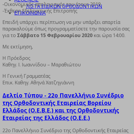
-Οικονομικός απολογισμός του έτους 2019
ΛΙΣΤΑ ΕΙΔΙΚΩΝ ΟΡΘΟΔΟΝΤΙΚΩΝ
-Έκθεση Εξελεγκτικής Επιτροπής
ΕΠΙΚΟΙΝΩΝΙΑ
Επειδή υπάρχει περίπτωση να μην υπάρξει απαρτία
παρακαλούμε όπως προγραμματίσετε την παρουσία σας
για το
Σάββατο 15 Φεβρουαρίου 2020
και ώρα 14:00.
Με εκτίμηση,
Η Πρόεδρος
Καθηγ. Ι. Ιωαννίδου – Μαραθιώτου
Η Γενική Γραμματέας
Επικ. Καθηγ. Αθηνά Χατζηγιάννη
Δελτίο Τύπου - 22ο Πανελλήνιο Συνέδριο
της Ορθοδοντικής Εταιρείας Βορείου
Ελλάδος (Ο.Ε.Β.Ε.) και της Ορθοδοντικής
Εταιρείας της Ελλάδος (Ο.Ε.Ε.)
22ο Πανελλήνιο Συνέδριο της Ορθοδοντικής Εταιρείας