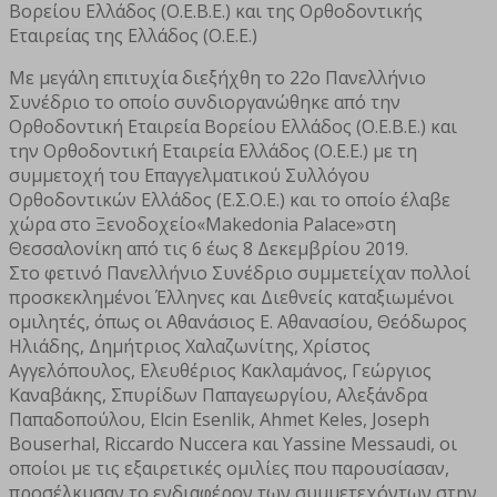
Βορείου Ελλάδος (Ο.Ε.Β.Ε.) και της Ορθοδοντικής
Εταιρείας της Ελλάδος (Ο.Ε.Ε.)
Με μεγάλη επιτυχία διεξήχθη το 22ο Πανελλήνιο
Συνέδριο το οποίο συνδιοργανώθηκε από την
Ορθοδοντική Εταιρεία Βορείου Ελλάδος (Ο.Ε.Β.Ε.) και
την Ορθοδοντική Εταιρεία Ελλάδος (Ο.Ε.Ε.) με τη
συμμετοχή του Επαγγελματικού Συλλόγου
Ορθοδοντικών Ελλάδος (Ε.Σ.Ο.Ε.) και το οποίο έλαβε
χώρα στο Ξενοδοχείο«Makedonia Palace»στη
Θεσσαλονίκη από τις 6 έως 8 Δεκεμβρίου 2019.
Στο φετινό Πανελλήνιο Συνέδριο συμμετείχαν πολλοί
προσκεκλημένοι Έλληνες και Διεθνείς καταξιωμένοι
ομιλητές, όπως οι Αθανάσιος Ε. Αθανασίου, Θεόδωρος
Ηλιάδης, Δημήτριος Χαλαζωνίτης, Χρίστος
Αγγελόπουλος, Ελευθέριος Κακλαμάνος, Γεώργιος
Καναβάκης, Σπυρίδων Παπαγεωργίου, Αλεξάνδρα
Παπαδοπούλου, Elcin Esenlik, Ahmet Keles, Joseph
Bouserhal, Riccardo Nuccera και Yassine Messaudi, οι
οποίοι με τις εξαιρετικές ομιλίες που παρουσίασαν,
προσέλκυσαν το ενδιαφέρον των συμμετεχόντων στην