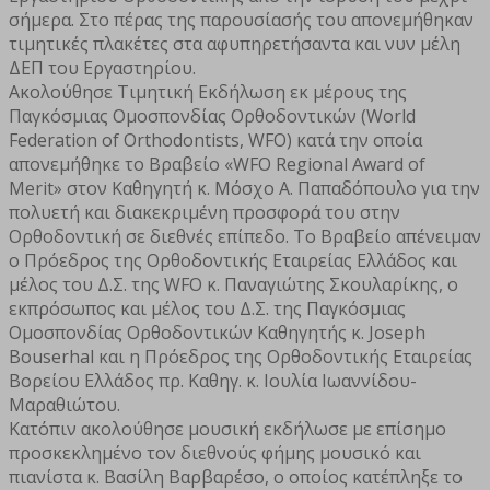
σήμερα. Στο πέρας της παρουσίασής του απονεμήθηκαν
τιμητικές πλακέτες στα αφυπηρετήσαντα και νυν μέλη
ΔΕΠ του Εργαστηρίου.
Ακολούθησε Τιμητική Εκδήλωση εκ μέρους της
Παγκόσμιας Ομοσπονδίας Ορθοδοντικών (World
Federation of Orthodontists, WFO) κατά την οποία
απονεμήθηκε το Βραβείο «WFO Regional Award of
Merit» στον Καθηγητή κ. Μόσχο Α. Παπαδόπουλο για την
πολυετή και διακεκριμένη προσφορά του στην
Ορθοδοντική σε διεθνές επίπεδο. Το Βραβείο απένειμαν
ο Πρόεδρος της Ορθοδοντικής Εταιρείας Ελλάδος και
μέλος του Δ.Σ. της WFO κ. Παναγιώτης Σκουλαρίκης, ο
εκπρόσωπος και μέλος του Δ.Σ. της Παγκόσμιας
Ομοσπονδίας Ορθοδοντικών Καθηγητής κ. Joseph
Bouserhal και η Πρόεδρος της Ορθοδοντικής Εταιρείας
Βορείου Ελλάδος πρ. Καθηγ. κ. Ιουλία Ιωαννίδου-
Μαραθιώτου.
Κατόπιν ακολούθησε μουσική εκδήλωσε με επίσημο
προσκεκλημένο τον διεθνούς φήμης μουσικό και
πιανίστα κ. Βασίλη Βαρβαρέσο, ο οποίος κατέπληξε το