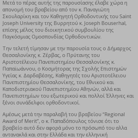
Μετά το πέρας αυτής της παρουσίασης έλαβε χώρα η
απονομή του βραβείου από τον κ. Παναγιώτη
Σκουλαρίκη και τον Καθηγητή Ορθοδοντικής του Saint
Joseph University της Βυρρητού κ. Joseph Bouserhal,
επίσης μέλος του διοικητικού συμβουλίου της
Παγκόσμιας Ομοσπονδίας Ορθοδοντικών.
Την τελετή τίμησαν με την παρουσία τους ο Δήμαρχος
Θεσσαλονίκης κ. Ζέρβας, ο Πρύτανης του
Αριστοτέλειου Πανεπιστημίου Θεσσαλονίκης κ.
Παπαϊωάννου, ο Κοσμήτορας της Σχολής Επιστημών
Υγείας κ. Δαρδαβέσης, Καθηγητές του Αριστοτέλειου
Πανεπιστημίου Θεσσαλονίκης, του Εθνικού και
Καποδιστριακού Πανεπιστημίου Αθηνών, αλλά και
Πανεπιστημίων του εξωτερικού και πολλοί Έλληνες και
ξένοι συνάδελφοι ορθοδοντικοί.
Αμέσως μετά την παραλαβή του βραβείου “Regional
Award of Merit”, ο κ. Παπαδόπουλος τόνισε ότι το
βραβείο αυτό δεν αφορά μόνο το πρόσωπό του αλλα
αντανακλά και στην Ελλάδα και την ελληνική