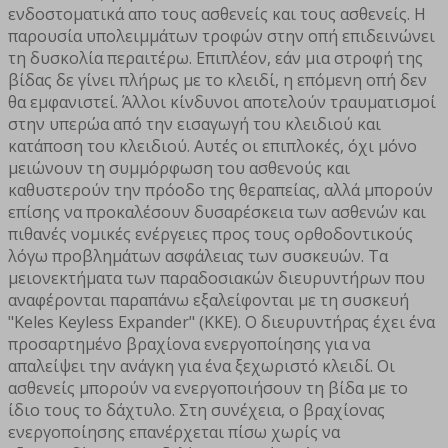
ενδοστοματικά απο τους ασθενείς και τους ασθενείς. Η
παρουσία υπολειμμάτων τροφών στην οπή επιδεινώνει
τη δυσκολία περαιτέρω. Επιπλέον, εάν μια στροφή της
βίδας δε γίνει πλήρως με το κλειδί, η επόμενη οπή δεν
θα εμφανιστεί. Άλλοι κίνδυνοι αποτελούν τραυματισμοί
στην υπερώα από την εισαγωγή του κλειδιού και
κατάποση του κλειδιού. Αυτές οι επιπλοκές, όχι μόνο
μειώνουν τη συμμόρφωση του ασθενούς και
καθυστερούν την πρόοδο της θεραπείας, αλλά μπορούν
επίσης να προκαλέσουν δυσαρέσκεια των ασθενών και
πιθανές νομικές ενέργειες προς τους ορθοδοντικούς
λόγω προβλημάτων ασφάλειας των συσκευών. Τα
μειονεκτήματα των παραδοσιακών διευρυντήρων που
αναφέρονται παραπάνω εξαλείφονται με τη συσκευή
"Keles Keyless Expander" (ΚΚΕ). Ο διευρυντήρας έχει ένα
προσαρτημένο βραχίονα ενεργοποίησης για να
απαλείψει την ανάγκη για ένα ξεχωριστό κλειδί. Οι
ασθενείς μπορούν να ενεργοποιήσουν τη βίδα με το
ίδιο τους το δάχτυλο. Στη συνέχεια, ο βραχίονας
ενεργοποίησης επανέρχεται πίσω χωρίς να