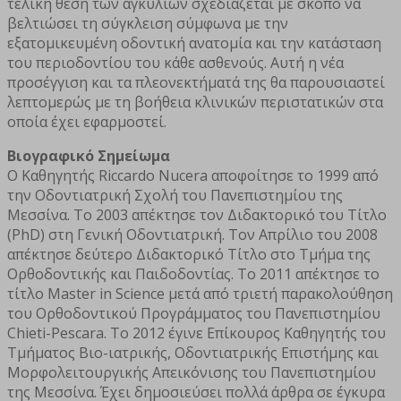
τελική θέση των αγκυλίων σχεδιάζεται με σκοπό να
βελτιώσει τη σύγκλειση σύμφωνα με την
εξατομικευμένη οδοντική ανατομία και την κατάσταση
του περιοδοντίου του κάθε ασθενούς. Αυτή η νέα
προσέγγιση και τα πλεονεκτήματά της θα παρουσιαστεί
λεπτομερώς με τη βοήθεια κλινικών περιστατικών στα
οποία έχει εφαρμοστεί.
Βιογραφικό Σημείωμα
Ο Καθηγητής Riccardo Nucera αποφοίτησε το 1999 από
την Οδοντιατρική Σχολή του Πανεπιστημίου της
Μεσσίνα. Το 2003 απέκτησε τον Διδακτορικό του Τίτλο
(PhD) στη Γενική Οδοντιατρική. Τον Απρίλιο του 2008
απέκτησε δεύτερο Διδακτορικό Τίτλο στο Τμήμα της
Ορθοδοντικής και Παιδοδοντίας. Το 2011 απέκτησε το
τίτλο Master in Science μετά από τριετή παρακολούθηση
του Ορθοδοντικού Προγράμματος του Πανεπιστημίου
Chieti-Pescara. Το 2012 έγινε Επίκουρος Καθηγητής του
Τμήματος Βιο-ιατρικής, Οδοντιατρικής Επιστήμης και
Μορφολειτουργικής Απεικόνισης του Πανεπιστημίου
της Μεσσίνα. Έχει δημοσιεύσει πολλά άρθρα σε έγκυρα