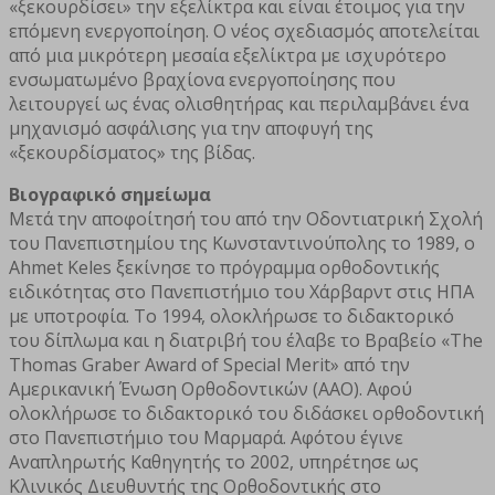
«ξεκουρδίσει» την εξελίκτρα και είναι έτοιμος για την
επόμενη ενεργοποίηση. Ο νέος σχεδιασμός αποτελείται
από μια μικρότερη μεσαία εξελίκτρα με ισχυρότερο
ενσωματωμένο βραχίονα ενεργοποίησης που
λειτουργεί ως ένας ολισθητήρας και περιλαμβάνει ένα
μηχανισμό ασφάλισης για την αποφυγή της
«ξεκουρδίσματος» της βίδας.
Βιογραφικό σημείωμα
Μετά την αποφοίτησή του από την Οδοντιατρική Σχολή
του Πανεπιστημίου της Κωνσταντινούπολης το 1989, ο
Ahmet Keles ξεκίνησε το πρόγραμμα ορθοδοντικής
ειδικότητας στο Πανεπιστήμιο του Χάρβαρντ στις ΗΠΑ
με υποτροφία. Το 1994, ολοκλήρωσε το διδακτορικό
του δίπλωμα και η διατριβή του έλαβε το Βραβείο «The
Thomas Graber Award of Special Merit» από την
Αμερικανική Ένωση Ορθοδοντικών (ΑΑΟ). Αφού
ολοκλήρωσε το διδακτορικό του διδάσκει ορθοδοντική
στο Πανεπιστήμιο του Μαρμαρά. Αφότου έγινε
Αναπληρωτής Καθηγητής το 2002, υπηρέτησε ως
Κλινικός Διευθυντής της Ορθοδοντικής στο