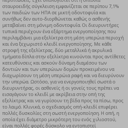
περιπτώσεις. Έχει υπολογιστεί ότι η οπίσθια
σταυροειδής σύγκλειση εμφανίζεται σε περίπου 7,1%
των παιδιών των ΗΠΑ σε μικτή οδοντοφυΐα και
συνήθως δεν αυτο-διορθώνεται καθώς ο ασθενής
μεταβαίνει στη μόνιμη οδοντοφυΐα. Οι διευρυντήρες
τυπικά περιέχουν ένα εξάρτημα ενεργοποίησης που
περιλαμβάνει μια εξελίκτρα στη μέση υπερώια περιοχή
και ένα ξεχωριστό κλειδί ενεργοποίησης. Με κάθε
στροφή της εξελίκτρας, δύο μεταλλικά ή ακρυλικά
τμήματα δίπλα στην εξελίκτρα κινούνται προς αντίθετες
κατευθύνσεις και ασκούν δύναμη διαμέσου των
δοντιών και των υπερώιων δομών προκειμένου να
διαχωρίσουν τη μέση υπερώια ραφή και να διευρύνουν
την υπερώα. Ωστόσο, για να ενεργοποιηθεί σωστά ο
διευρυντήρας, οι ασθενείς ή οι γονείς τους πρέπει να
εισαγάγουν το κλειδί με ακρίβεια στην οπή της
εξελίκτρας και να γυρίσουν τη βίδα προς τα πίσω, προς
το λαιμό. Κλινικά, ο σχεδιασμός οπή-κλειδί επιφέρει
πολλές δυσκολίες στη σωστή ενεργοποίηση. Η οπή, η
οποία έχει διάμετρο μικρότερη του ενός χιλιοστού,
είναι πολλές φορές δύσκολο να εντοπιστεί