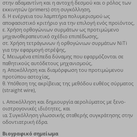
στην αδαμαντίνη και η αντοχή δεσμού και ο ρόλος των
εκκινητών (primers) στη συγκόλληση,
δ. Η ενέργεια του λαμπτήρα πολυμερισμού ως
αποφασιστικό κριτήριο για την επιλογή ενός προϊόντος,
ε. Χρήση ορθογώνιων συρμάτων ως προτιμώμενο
μηχανοθεραπευτικό σχέδιο επιπέδωσης,
στ. Χρήση τετράγωνων ή ορθογώνιων συρμάτων NiTi
για την εφαρμογή στρέψης,
ζ. Μειωμένα επίπεδα δύναμης που εφαρμόζονται σε
παθητικούς αυτόδετους μηχανισμούς,
η. Αποκόλληση και διαμόρφωση του προτιμώμενου
προτύπου αστοχίας,
θ. Υπόθεση της ακρίβειας της μεθόδου ευθέος σύρματος
(straight wire),
ι. Αποκόλληση και δημιουργία αερολύματος με ξενο-
οιστρογονικές ιδιότητες, και
ια. Συγκόλληση γλωσσικής σταθερής συγκράτησης στην
οδοντιατρική έδρα.
Βιογραφικό σημείωμα