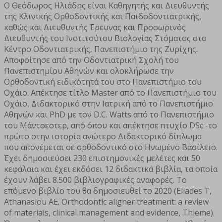
Ο Θεόδωρος Ηλιάδης είναι Καθηγητής και Διευθυντής
της Κλινικής Ορθοδοντικής και Παιδοδοντιατρικής,
καθώς και Διευθυντής Έρευνας και Προσωρινός
Διευθυντής του Ινστιτούτου Βιολογίας Στόματος στο
Κέντρο Οδοντιατρικής, Πανεπιστήμιο της Ζυρίχης.
Αποφοίτησε από την Οδοντιατρική Σχολή του
Πανεπιστημίου Αθηνών και ολοκλήρωσε την
Ορθοδοντική ειδικότητά του στο Πανεπιστήμιο του
Οχάιο. Απέκτησε τίτλο Master από το Πανεπιστήμιο του
Οχάιο, Διδακτορικό στην Ιατρική από το Πανεπιστήμιο
Αθηνών και PhD με τον D.C. Watts από το Πανεπιστήμιο
του Μάντσεστερ, από όπου και απέκτησε πτυχίο DSc -το
πρώτο στην ιστορία ανώτερο Διδακτορικό δίπλωμα
που απονέμεται σε ορθοδοντικό στο Ηνωμένο Βασίλειο.
Έχει δημοσιεύσει 230 επιστημονικές μελέτες και 50
κεφάλαια και έχει εκδόσει 12 διδακτικά βιβλία, τα οποία
έχουν λάβει 8.500 βιβλιογραφικές αναφορές. Το
επόμενο βιβλίο του θα δημοσιευθεί το 2020 (Eliades T,
Athanasiou AE. Orthodontic aligner treatment: a review
of materials, clinical management and evidence, Thieme).