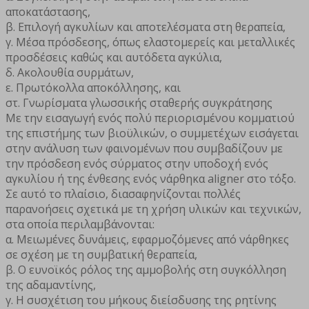
αποκατάστασης,
β. Επιλογή αγκυλίων και αποτελέσματα στη θεραπεία,
γ. Μέσα πρόσδεσης, όπως ελαστομερείς και μεταλλικές
προσδέσεις καθώς και αυτόδετα αγκύλια,
δ. Ακολουθία συρμάτων,
ε. Πρωτόκολλα αποκόλλησης, και
στ. Γνωρίσματα γλωσσικής σταθερής συγκράτησης
Με την εισαγωγή ενός πολύ περιορισμένου κομματιού
της επιστήμης των βιοϋλικών, ο συμμετέχων εισάγεται
στην ανάλυση των φαινομένων που συμβαδίζουν με
την πρόσδεση ενός σύρματος στην υποδοχή ενός
αγκυλίου ή της ένθεσης ενός νάρθηκα aligner στο τόξο.
Σε αυτό το πλαίσιο, διασαφηνίζονται πολλές
παρανοήσεις σχετικά με τη χρήση υλικών και τεχνικών,
στα οποία περιλαμβάνονται:
α. Μειωμένες δυνάμεις, εφαρμοζόμενες από νάρθηκες
σε σχέση με τη συμβατική θεραπεία,
β. Ο ευνοϊκός ρόλος της αμμοβολής στη συγκόλληση
της αδαμαντίνης,
γ. Η συσχέτιση του μήκους διείσδυσης της ρητίνης