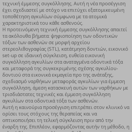
τεχνική έμμεσης συγκόλλησης. Αυτή η νέα προσέγγιση
έχει σχεδιαστεί με στόχο να επιτύχει εξατομικευμένη
τοποθέτηση αγκυλίων σύμφωνα με τα ατομικά
χαρακτηριστικά του κάθε ασθενούς.
Η προτεινόμενη τεχνική έμμεσης συγκόλλησης απαιτεί
τα ακόλουθα βήματα: ψηφιοποίηση των οδοντικών
τόξων των ασθενών σε μορφή αρχείου
στερεολιθογραφίας (STL), κατάτμηση δοντιών, εικονικό
set-up σε ιδανική σύγκλειση, ευθεία εικονική
συγκόλληση αγκυλίων στα αναταγμένα οδοντικά τόξα
και μεταφορά της συγκεκριμένης σχέσης αγκυλίου-
δοντιού στα εικονικά εκμαγεία προ της ανάταξης,
σχεδιασμό ναρθήκων μεταφοράς αγκυλίων για έμμεση
συγκόλληση, άμεση κατασκευή αυτών των ναρθήκων με
τρισδιάστατες τεχνικές και έμμεση συγκόλληση
αγκυλίων στα οδοντικά τόξα των ασθενών.
Αυτή η καινούρια προσέγγιση επιτρέπει στον κλινικό να
ορίσει τους στόχους της θεραπείας και να
οπτικοποιήσει τη τελική σύγκλειση πριν από την
έναρξη της. Επιπλέον, εφαρμόζοντας αυτήν τη μέθοδο, η