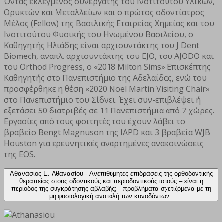
Όντας εκλεγμένος συνεργάτης του Ινστιτούτου Υλικών,
Ορυκτών και Μεταλλείων και ο πρώτος οδοντίατρος
Μέλος (Fellow) της Βασιλικής Εταιρείας Χημείας και του
Ινστιτούτου Φυσικής του Ηνωμένου Βασιλείου, ο
Καθηγητής Ηλιάδης είναι αρχισυντάκτης του J Dent
Biomech, αναπλ. αρχισυντάκτης του EJO, του AJODO και
του Orthod Progress, ο «2018 Milton Sims» Επισκέπτης
Καθηγητής στο Πανεπιστήμιο της Αδελαΐδας, ενώ του
προσφέρθηκε η θέση «2020 Noel Martin Visiting Chair»
στο Πανεπιστήμιο του Σίδνεϊ. Έχει συν-επιβλέψει ή
εξετάσει 50 διατριβές σε 11 Πανεπιστήμια από 7 χώρες.
Εργασίες από τους φοιτητές του έχουν λάβει το
βραβείο Bengt Magnuson της IAPD και 3 βραβεία WJB
Houston για ερευνητικές αναρτημένες ανακοινώσεις
της EOS.
Αθανάσιος Ε. Αθανασίου - Ανεπιθύμητες επιδράσεις της ορθοδοντικής
θεραπείας στους οδοντικούς και περιοδοντικούς ιστούς – είναι η
περίοδος της συγκράτησης αβλαβής; - προβλήματα σχετιζόμενα με τη
μη φυσιολογική ανατολή των κυνοδόντων.