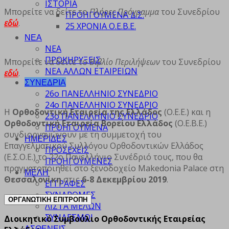
ΙΣΤΟΡΙΑ
Μπορείτε να δείτε το
Πλήρες Πρόγραμμα
του Συνεδρίου
ΠΡΟΗΓΟΥΜΕΝΑ Δ.Σ.
εδώ
.
25 ΧΡΟΝΙΑ Ο.Ε.Β.Ε.
ΝΕΑ
ΝΕΑ
ΠΡΟΚΗΡΥΞΕΙΣ
Μπορείτε να δείτε το
Βιβλίο Περιλήψεων
του Συνεδρίου
ΝΕΑ ΑΛΛΩΝ ΕΤΑΙΡΕΙΩΝ
εδώ
.
ΣΥΝΕΔΡΙΑ
26ο ΠΑΝΕΛΛΗΝΙΟ ΣΥΝΕΔΡΙΟ
24ο ΠΑΝΕΛΛΗΝΙΟ ΣΥΝΕΔΡΙΟ
Η
Ορθοδοντική Εταιρεία της Ελλάδος
(Ο.Ε.Ε.) και η
23ο ΠΑΝΕΛΛΗΝΙΟ ΣΥΝΕΔΡΙΟ
Ορθοδοντική Εταιρεία Βορείου Ελλάδος
(Ο.Ε.Β.Ε.)
ΠΡΟΗΓΟΥΜΕΝΑ
συνδιοργανώνουν με τη συμμετοχή του
ΗΜΕΡΙΔΕΣ
Επαγγελματικού Συλλόγου Ορθοδοντικών Ελλάδος
ΠΡΟΣΕΧΕΙΣ
(Ε.Σ.Ο.Ε.) το 22ο Πανελλήνιο Συνέδριό τους, που θα
ΠΡΟΗΓΟΥΜΕΝΕΣ
πραγματοποιηθεί στο ξενοδοχείο Makedonia Palace στη
ΜΕΛΗ
Θεσσαλονίκη
στις
6-8 Δεκεμβρίου 2019
.
ΕΓΓΡΑΦΕΣ
ΣΥΝΔΡΟΜΕΣ
ΟΡΓΑΝΩΤΙΚΗ ΕΠΙΤΡΟΠΗ
ΛΙΣΤΑ ΜΕΛΩΝ
ΣΥΝΔΕΣΜΟΙ
Διοικητικό Συμβούλιο Ορθοδοντικής Εταιρείας
ΑΣΘΕΝΕΙΣ