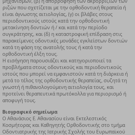
μηχανισμών, (β) η απορρόφηση των ακρορριζίων των
ριζών που σχετίζεται με την ορθοδοντική θεραπεία ή
είναι άγνωστης αιτιολογίας, (γ) οι βλάβες στους
περιοδοντικούς ιστούς κατά την ορθοδοντική
μετακίνηση δοντιών ή / και κατά την περίοδο
συγκράτησης, και (δ) η καταστροφική επίδραση στις
παρακείμενες οδοντικές μονάδες εγκλείστων δοντιών
κατά τη φάση της ανατολής τους ή κατά την
ορθοδοντική έλξη τους.
Η εισήγηση παρουσιάζει και κατηγοριοποιεί τα
προβλήματα στους οδοντικούς και περιοδοντικούς
ιστούς που μπορεί να εμφανιστούν κατά τη διάρκεια ή
μετά το τέλος της ορθοδοντικής θεραπείας, συζητά τη
γνωστή ή πιθανολογούμενη αιτιολογία τους, και
προτείνει θεραπευτικά πρωτόκολλα για περιορισμό ή
αποφυγή τους.
Βιογραφικό σημείωμα
Ο Αθανάσιος Ε. Αθανασίου είναι Εκτελεστικός
Κοσμήτορας και Καθηγητής Ορθοδοντικής στο τμήμα
Οδοντιατρικής της Ιατρικής Σχολής του Ευρωπαϊκού