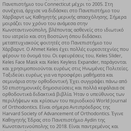
Πανεπιστήμιο του Connecticut μέχρι το 2005. Στη
συνέχεια, άρχισε να διδάσκει στο Πανεπιστήμιο του
Χάρβαρντ ως Καθηγητής μερικής απασχόλησης. Σήμερα
μοιράζει τον χρόνο του ανάμεσα στην
Κωνσταντινούπολη, βλέποντας ασθενείς στο ιδιωτικό
του ιατρείο και στη Βοστώνη όπου διδάσκει
μεταπτυχιακούς φοιτητές στο Πανεπιστήμιο του
Χάρβαρντ. Ο Ahmet Keles έχει πολλές ευρεσιτεχνίες που
φέρουν το όνομά του. Οι εφευρέσεις του, Keles Slider,
Keles Face Mask και Keles Keyless Expander, παράγονται
και χρησιμοποιούνται ευρέως στις Ηνωμένες Πολιτείες.
Ταξιδεύει ευρέως για να προσφέρει μαθήματα και
σεμινάρια στην ορθοδοντική. Έχει συγγράψει πάνω από
50 επιστημονικές δημοσιεύσεις και πολλά κεφάλαια σε
ορθοδοντικά διδακτικά βιβλία. Ήταν ο υπεύθυνος των
περιλήψεων και κρίσεων του περιοδικού World Journal
of Orthodontics. Είναι σήμερα Αντιπρόεδρος της
Harvard Society of Advancement of Orthodontics. Έγινε
Καθηγητής Έδρας στο Πανεπιστήμιο Aydin της
Κωνσταντινούπολης το 2018. Είναι παντρεμένος και